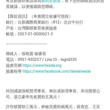
有意願贊助者請填寫
贊助意願表
，留下您的聯絡資訊與寶
貴建議，以便後續跟您聯絡。
【匯款資訊】（本會開立收據可抵稅）
銀行：台新國際商業銀行（812）北台中分行
戶名：台灣圍棋教育推廣協會
帳號：2027-01-0000621-3
----------------------------
聯絡人：張曉茵 秘書長
電話：0931-930257 / Line ID：ingrid330
協會官網
https://www.tweda.org
臉書粉專
https://www.facebook.com/taiwanweda
特別感謝張昭焚理事長、林壯成前理事長、禾埕開發公
司、湯立豪率先各贊助五萬元！
許垤棋贊助三萬元，林敏浩贊助兩萬元，黃燕忠、王呈