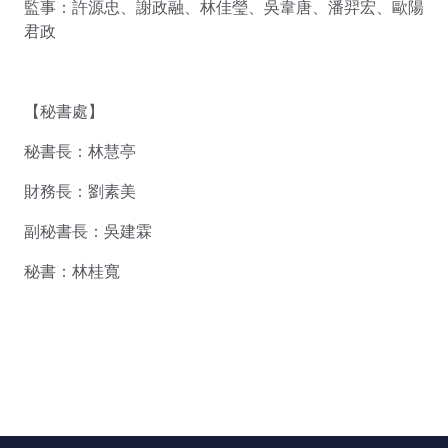
監事：許源忠、謝政融、林佳瑩、吳韋唐、潘羿宏、歐陽
君政
【秘書處】
秘書長：林慧亭
財務長：劉素美
副秘書長：吳建霖
秘書：林桂寬