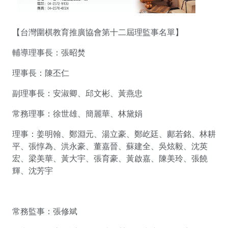
【台灣圍棋教育推廣協會第十二屆理監事名單】
輔導理事長：張昭焚
理事長：陳丕仁
副理事長：安淑卿、邱文彬、黃燕忠
常務理事：徐世雄、簡麗華、林黛娟
理事：姜明翰、鄭淵元、湯立豪、鄭屹廷、鄺若銘、林耕
平、張惇為、洪永豪、董嘉晉、蘇建全、吳炫毅、沈英
宏、梁美華、黃大宇、張育豪、黃啟嘉、陳美玲、張饒
輝、沈芳宇
常務監事：張修斌